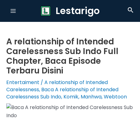
Skip
Lestarigo
Sea
to
Main
content
Menu
A relationship of Intended
Carelessness Sub Indo Full
Chapter, Baca Episode
Terbaru Disini
Entertaiment
/
A relationship of Intended
Carelessness
,
Baca A relationship of Intended
Carelessness Sub Indo
,
Komik
,
Manhwa
,
Webtoon