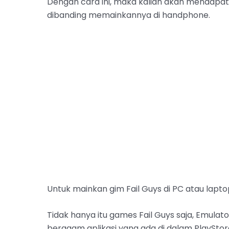
Dengan cara ini, maka kalian akan mendapa
dibanding memainkannya di handphone.
Untuk mainkan gim Fail Guys di PC atau lapt
Tidak hanya itu games Fail Guys saja, Emula
beragam aplikasi yang ada di dalam PlayStor