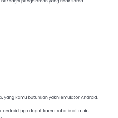
t berbagai pengalaman yang tidak sama
op, yang kamu butuhkan yakni emulator Android.
tor android juga dapat kamu coba buat main
e.