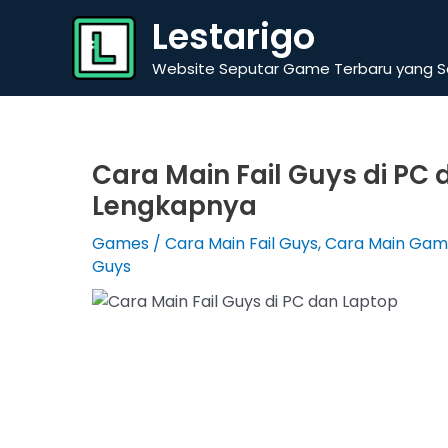
Skip
Lestarigo
to
content
Website Seputar Game Terbaru yang Se
Cara Main Fail Guys di PC 
Lengkapnya
Games
/
Cara Main Fail Guys
,
Cara Main Game
Guys