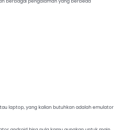
tkan berbagai pengalaman yang berbeda
atau laptop, yang kalian butuhkan adalah emulator
lator android bisa pula kamu gunakan untuk main