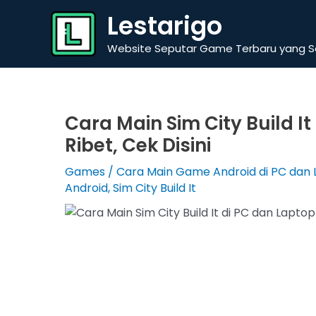
Skip
Lestarigo
to
content
Website Seputar Game Terbaru yang Se
Cara Main Sim City Build I
Ribet, Cek Disini
Games
/
Cara Main Game Android di PC dan
Android
,
Sim City Build It