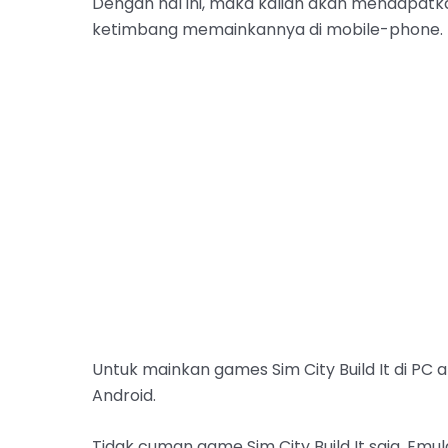
Dengan hal ini, maka kalian akan mendapa
ketimbang memainkannya di mobile-phone.
Untuk mainkan games Sim City Build It di PC 
Android.
Tidak cuman game Sim City Build It saja, Emu