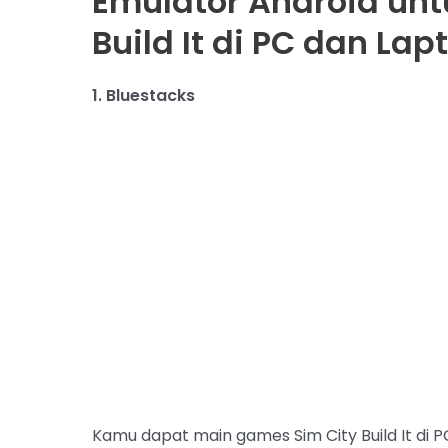
Emulator Android un
Build It di PC dan Lap
1. Bluestacks
Kamu dapat main games Sim City Build It di