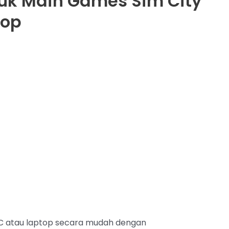
tuk Main Games Sim City
top
 PC atau laptop secara mudah dengan