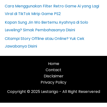
Cara Menggunakan Filter Retro Game Ai yang Lagi
Viral di TikTok Mirip Game PS2
Kapan Sung Jin Wo Bertemu Ayahnya di Solo
Leveling? Simak Pembahasanya Disini
Citampi Story Offline atau Online? Yuk Cek
Jawabanya Disini
Home
Contact
Disclaimer
Privacy Policy
Copyright © 2025 Lestarigo - All Right Reservered