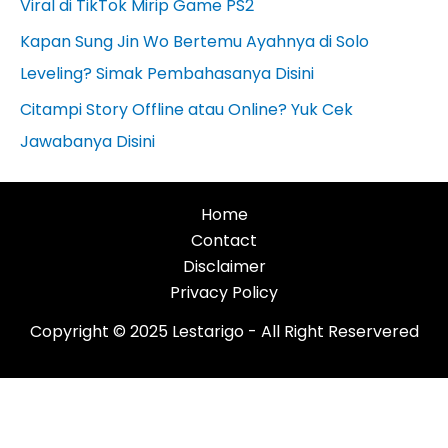
Viral di TikTok Mirip Game PS2
Kapan Sung Jin Wo Bertemu Ayahnya di Solo
Leveling? Simak Pembahasanya Disini
Citampi Story Offline atau Online? Yuk Cek
Jawabanya Disini
Home
Contact
Disclaimer
Privacy Policy
Copyright © 2025 Lestarigo - All Right Reservered