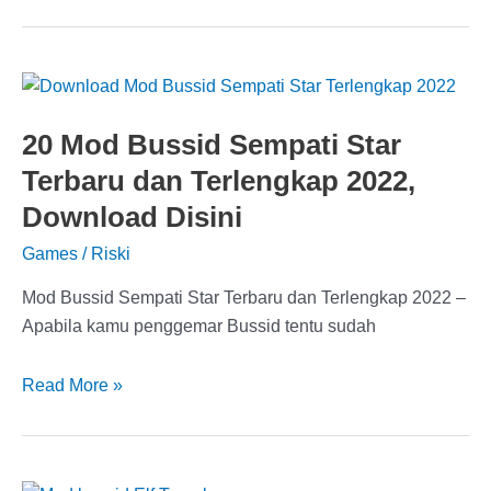
10
Pose
Sakura
School
Simulator
20 Mod Bussid Sempati Star
Ichal
Terbaru dan Terlengkap 2022,
Korg
Download Disini
Games
/
Riski
Mod Bussid Sempati Star Terbaru dan Terlengkap 2022 –
Apabila kamu penggemar Bussid tentu sudah
20
Read More »
Mod
Bussid
Sempati