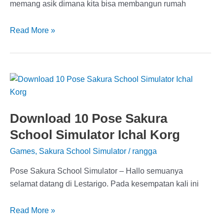
memang asik dimana kita bisa membangun rumah
Profil
Read More »
Biodata
Jihan
Putri
Aisyah
Roblox
Lengkap
Download 10 Pose Sakura
Umur,
School Simulator Ichal Korg
Nomor
Wa,
Games
,
Sakura School Simulator
/
rangga
Nama
Asli,
Pose Sakura School Simulator – Hallo semuanya
Ulang
selamat datang di Lestarigo. Pada kesempatan kali ini
Tahun
Download
Read More »