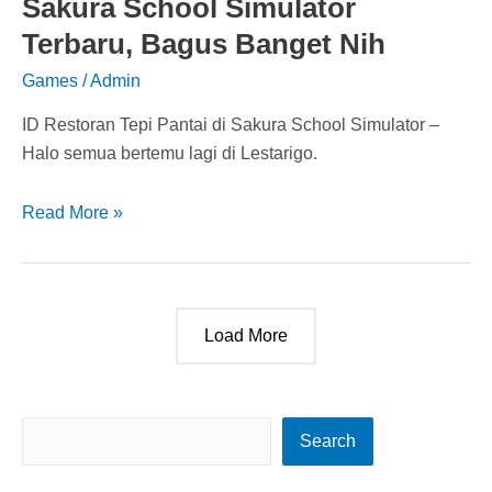
Sakura School Simulator
Terbaru,
Keren
Terbaru, Bagus Banget Nih
Nih
Games
/
Admin
ID Restoran Tepi Pantai di Sakura School Simulator –
Halo semua bertemu lagi di Lestarigo.
ID
Read More »
Restoran
Tepi
Pantai
di
Load More
Sakura
School
Simulator
S
Terbaru,
Search
Bagus
e