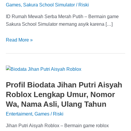
Games
,
Sakura School Simulator
/
Riski
ID Rumah Mewah Serba Merah Putih – Bermain game
Sakura School Simulator memang asyik karena […]
10
Read More »
Rekomendasi
ID
Rumah
Mewah
Serba
Profil Biodata Jihan Putri Aisyah
Merah
Roblox Lengkap Umur, Nomor
Putih
di
Wa, Nama Asli, Ulang Tahun
Sakura
Entertaiment
,
Games
/
Riski
School
Simulator
Jihan Putri Aisyah Roblox – Bermain game roblox