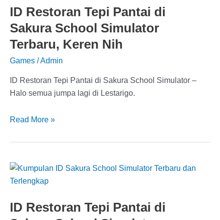
Simulator
ID Restoran Tepi Pantai di
Terbaru,
Sakura School Simulator
Cek
ID
Terbaru, Keren Nih
Props
Games
/
Admin
nya
Disini
ID Restoran Tepi Pantai di Sakura School Simulator –
Halo semua jumpa lagi di Lestarigo.
ID
Read More »
Restoran
Tepi
Pantai
di
Sakura
School
ID Restoran Tepi Pantai di
Simulator