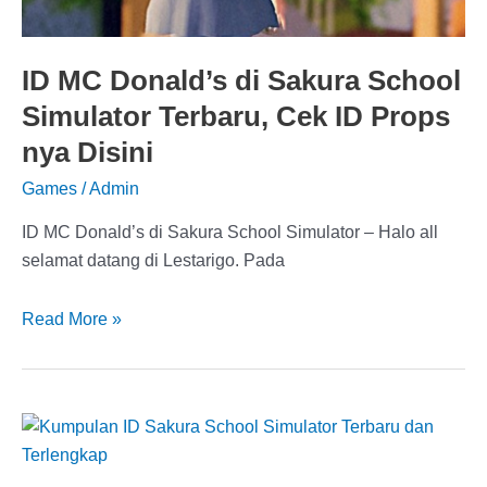
ID MC Donald’s di Sakura School
Simulator Terbaru, Cek ID Props
nya Disini
Games
/
Admin
ID MC Donald’s di Sakura School Simulator – Halo all
selamat datang di Lestarigo. Pada
ID
Read More »
MC
Donald’s
di
Sakura
School