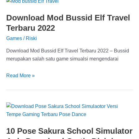
Star
Terbaru
Download Mod Bussid Elf Travel
dan
Terbaru 2022
Terlengkap
2022,
Games
/
Riski
Download
Disini
Download Mod Bussid Elf Travel Terbaru 2022 – Bussid
merupakan salah satu game simualsi mengendarai
Download
Read More »
Mod
Bussid
Elf
Travel
Terbaru
2022
10 Pose Sakura School Simulator