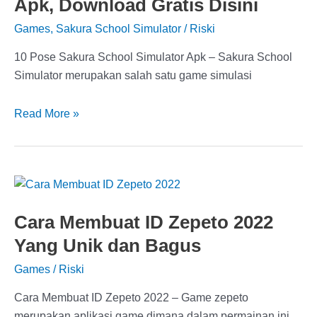
Apk, Download Gratis Disini
Games
,
Sakura School Simulator
/
Riski
10 Pose Sakura School Simulator Apk – Sakura School
Simulator merupakan salah satu game simulasi
10
Read More »
Pose
Sakura
School
Simulator
Apk,
Cara Membuat ID Zepeto 2022
Download
Yang Unik dan Bagus
Gratis
Disini
Games
/
Riski
Cara Membuat ID Zepeto 2022 – Game zepeto
merupakan aplikasi game dimana dalam permainan ini