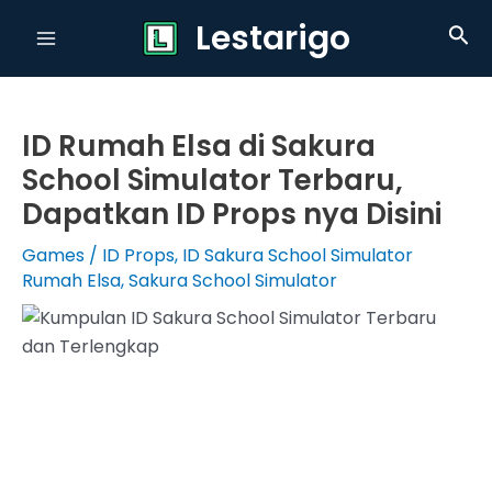
Skip
Lestarigo
Sea
to
Main
content
Menu
ID Rumah Elsa di Sakura
School Simulator Terbaru,
Dapatkan ID Props nya Disini
Games
/
ID Props
,
ID Sakura School Simulator
Rumah Elsa
,
Sakura School Simulator