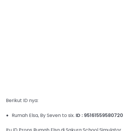
Berikut ID nya:
Rumah Elsa, By Seven to six.
ID : 95161559580720
Itu ID Props Rumah Elsa di Sakura School Simulator