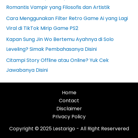
Romantis Vampir yang Filosofis dan Artistik
Cara Menggunakan Filter Retro Game Ai yang Lagi
Viral di TikTok Mirip Game PS2
Kapan Sung Jin Wo Bertemu Ayahnya di Solo
Leveling? Simak Pembahasanya Disini
Citampi Story Offline atau Online? Yuk Cek
Jawabanya Disini
Home
Contact
Disclaimer
Privacy Policy
Copyright © 2025 Lestarigo - All Right Reservered