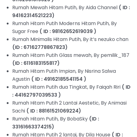
Rumah Mewah Hitam Putih, By Aida Channel
( ID :
94162314521223)
Rumah Hitam Putih Moderns Hitam Putih, By
Sugar Free
( ID : 98162652619039 )
Rumah Minimalis Hitam Putih, By it’s nezuko chan
(ID : 67162778867823)
Rumah Hitam Putih Glass mewah, By pemilik_187
(ID : 6116183155817)
Rumah Hitam Putih Impian, By Nisrina Salwa
Agustin
( ID : 49162185541154 )
Rumah Hitam Putih dua Tingkat, By Faiqah Riri
( ID
: 44162797039533 )
Rumah Hitam Putih 2 Lantai Aestetic, By Animasi
Sachi
( ID : 88161521069224)
Rumah Hitam Putih, By BobaSky
(ID :
33161663374215)
Rumah Hitam Putih 2 lantai, By Dila House
( ID :