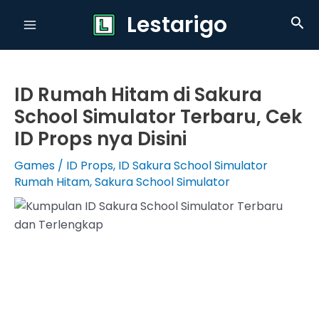
Skip
Lestarigo
Sea
to
Main
content
Menu
ID Rumah Hitam di Sakura
School Simulator Terbaru, Cek
ID Props nya Disini
Games
/
ID Props
,
ID Sakura School Simulator
Rumah Hitam
,
Sakura School Simulator