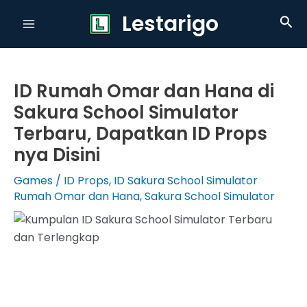
Skip
Lestarigo
Sea
to
Main
content
Menu
ID Rumah Omar dan Hana di
Sakura School Simulator
Terbaru, Dapatkan ID Props
nya Disini
Games
/
ID Props
,
ID Sakura School Simulator
Rumah Omar dan Hana
,
Sakura School Simulator