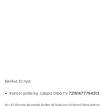
Berikut ID nya:
Kantor polisi by Lalapo Diba TV
72161677764313
Itu ID Props Rumah Polisi di Sakura School Simulator