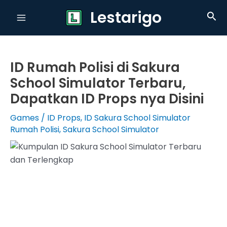
Skip
Lestarigo
Sea
to
Main
content
Menu
ID Rumah Polisi di Sakura
School Simulator Terbaru,
Dapatkan ID Props nya Disini
Games
/
ID Props
,
ID Sakura School Simulator
Rumah Polisi
,
Sakura School Simulator