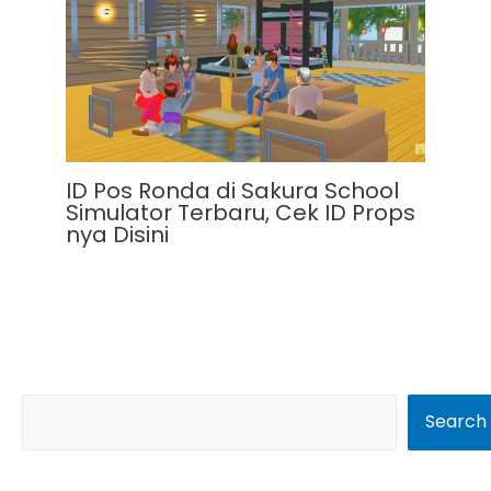
ID Pos Ronda di Sakura School
Simulator Terbaru, Cek ID Props
nya Disini
S
Search
e
a