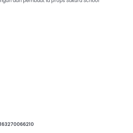
ungan dari pembuat id props Sakura School
163270066210