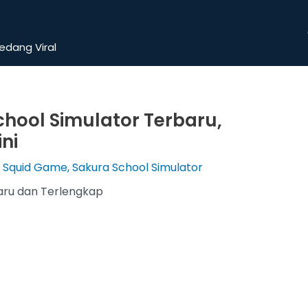
dang Viral
chool Simulator Terbaru,
ni
r Squid Game
,
Sakura School Simulator