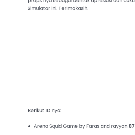
props nya sebagai bentuk apresiasi dan duk
Simulator ini. Terimakasih.
Berikut ID nya:
Arena Squid Game by Faras and rayyan
87