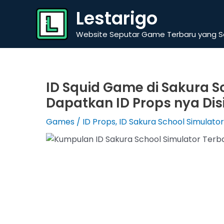
Skip
Lestarigo
to
content
Website Seputar Game Terbaru yang Se
ID Squid Game di Sakura S
Dapatkan ID Props nya Disi
Games
/
ID Props
,
ID Sakura School Simulato