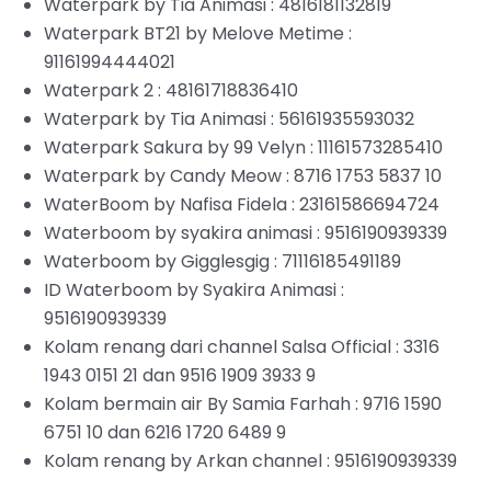
Waterpark by Tia Animasi : 4816181132819
Waterpark BT21 by Melove Metime :
91161994444021
Waterpark 2 : 48161718836410
Waterpark by Tia Animasi : 56161935593032
Waterpark Sakura by 99 Velyn : 11161573285410
Waterpark by Candy Meow : 8716 1753 5837 10
WaterBoom by Nafisa Fidela : 23161586694724
Waterboom by syakira animasi : 9516190939339
Waterboom by Gigglesgig : 71116185491189
ID Waterboom by Syakira Animasi :
9516190939339
Kolam renang dari channel Salsa Official : 3316
1943 0151 21 dan 9516 1909 3933 9
Kolam bermain air By Samia Farhah : 9716 1590
6751 10 dan 6216 1720 6489 9
Kolam renang by Arkan channel : 9516190939339