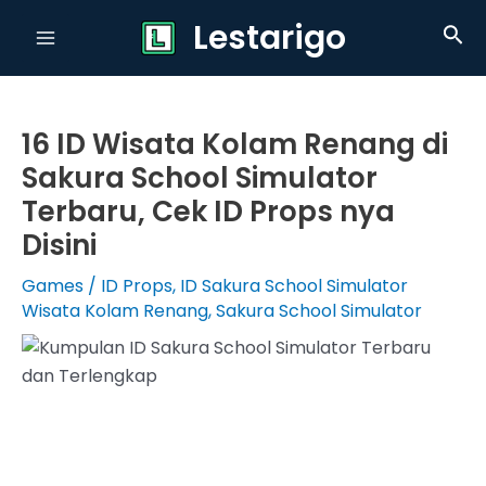
Skip
Lestarigo
Sea
to
Main
content
Menu
16 ID Wisata Kolam Renang di
Sakura School Simulator
Terbaru, Cek ID Props nya
Disini
Games
/
ID Props
,
ID Sakura School Simulator
Wisata Kolam Renang
,
Sakura School Simulator