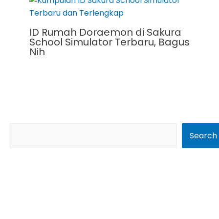
ID Rumah Doraemon di Sakura
School Simulator Terbaru, Bagus
Nih
S
Search
e
a
r
c
h