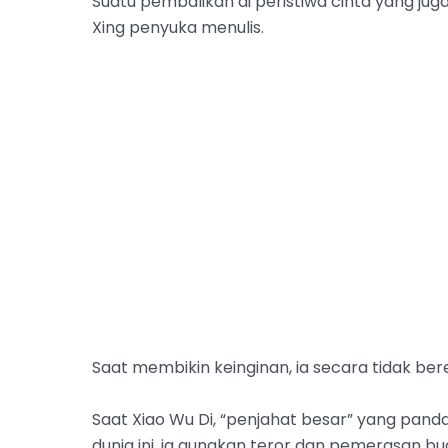
Suatu pembalikan di peristiwa cinta yang ju
Xing penyuka menulis.
Saat membikin keinginan, ia secara tidak ber
Saat Xiao Wu Di, “penjahat besar” yang pandai
dunia ini, ia gunakan teror dan pemerasan bua