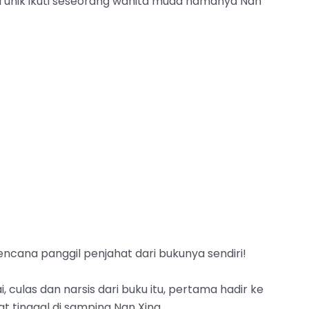
ga unik ikuti seseorang wanita muda namanya Nan
encana panggil penjahat dari bukunya sendiri!
, culas dan narsis dari buku itu, pertama hadir ke
t tinggal di samping Nan Xing.