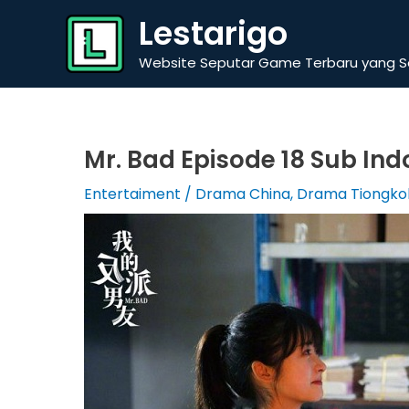
Skip
Lestarigo
to
content
Website Seputar Game Terbaru yang Se
Mr. Bad Episode 18 Sub Indo
Entertaiment
/
Drama China
,
Drama Tiongko