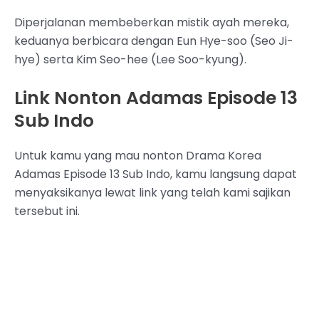
Diperjalanan membeberkan mistik ayah mereka,
keduanya berbicara dengan Eun Hye-soo (Seo Ji-
hye) serta Kim Seo-hee (Lee Soo-kyung).
Link Nonton Adamas Episode 13
Sub Indo
Untuk kamu yang mau nonton Drama Korea
Adamas Episode 13 Sub Indo, kamu langsung dapat
menyaksikanya lewat link yang telah kami sajikan
tersebut ini.