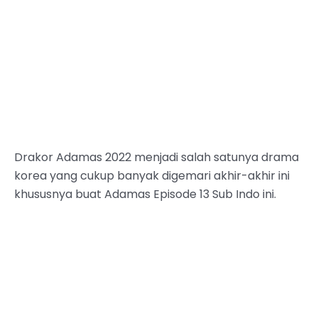
Drakor Adamas 2022 menjadi salah satunya drama
korea yang cukup banyak digemari akhir-akhir ini
khususnya buat Adamas Episode 13 Sub Indo ini.