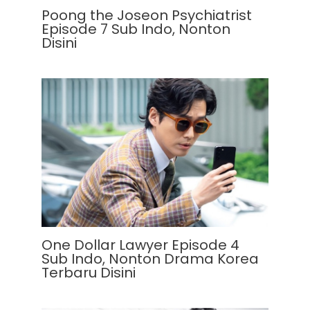
Poong the Joseon Psychiatrist
Episode 7 Sub Indo, Nonton
Disini
One Dollar Lawyer Episode 4
Sub Indo, Nonton Drama Korea
Terbaru Disini