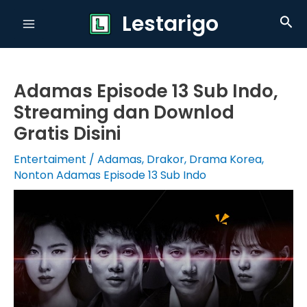
Skip
Lestarigo
Sea
to
Main
content
Menu
Adamas Episode 13 Sub Indo,
Streaming dan Downlod
Gratis Disini
Entertaiment
/
Adamas
,
Drakor
,
Drama Korea
,
Nonton Adamas Episode 13 Sub Indo