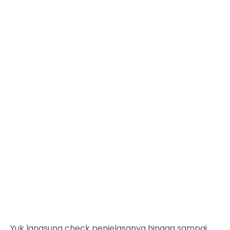
Yuk langsung check penjelasanya hingga sampai