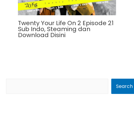
Twenty Your Life On 2 Episode 21
Sub Indo, Steaming dan
Download Disini
S
Search
e
a
r
c
h