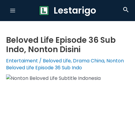
Skip
Lestarigo
Sea
to
Main
content
Menu
Beloved Life Episode 36 Sub
Indo, Nonton Disini
Entertaiment
/
Beloved Life
,
Drama China
,
Nonton
Beloved Life Episode 36 Sub Indo