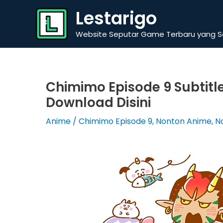
Skip
Lestarigo
to
content
Website Seputar Game Terbaru yang Se
Chimimo Episode 9 Subtitl
Download Disini
Anime
/
Chimimo Episode 9
,
Nonton Anime
,
N