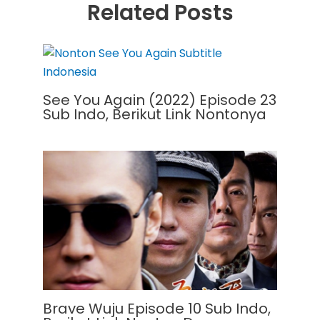
Related Posts
See You Again (2022) Episode 23
Sub Indo, Berikut Link Nontonya
Brave Wuju Episode 10 Sub Indo,