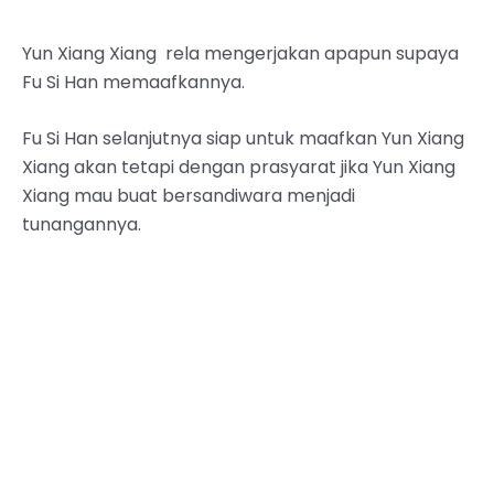
Yun Xiang Xiang rela mengerjakan apapun supaya
Fu Si Han memaafkannya.
Fu Si Han selanjutnya siap untuk maafkan Yun Xiang
Xiang akan tetapi dengan prasyarat jika Yun Xiang
Xiang mau buat bersandiwara menjadi
tunangannya.