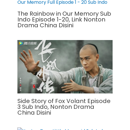
The Rainbow in Our Memory Sub
Indo Episode 1-20, Link Nonton
Drama China Disini
Side Story of Fox Volant Episode
3 Sub Indo, Nonton Drama
China Disini