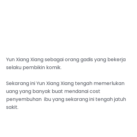
Yun Xiang Xiang sebagai orang gadis yang bekerja
selaku pembikin komik.
Sekarang ini Yun Xiang Xiang tengah memerlukan
uang yang banyak buat mendanai cost
penyembuhan ibu yang sekarang ini tengah jatuh
sakit.