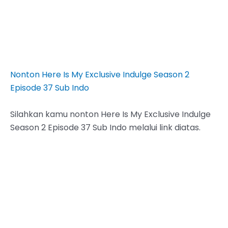
Nonton Here Is My Exclusive Indulge Season 2
Episode 37 Sub Indo
Silahkan kamu nonton Here Is My Exclusive Indulge
Season 2 Episode 37 Sub Indo melalui link diatas.