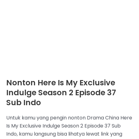
Nonton Here Is My Exclusive
Indulge Season 2 Episode 37
Sub Indo
Untuk kamu yang pengin nonton Drama China Here
Is My Exclusive Indulge Season 2 Episode 37 Sub
Indo, kamu langsung bisa lihatya lewat link yang