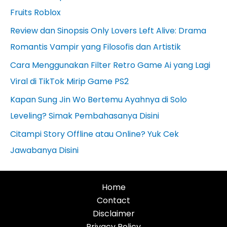
Fruits Roblox
Review dan Sinopsis Only Lovers Left Alive: Drama
Romantis Vampir yang Filosofis dan Artistik
Cara Menggunakan Filter Retro Game Ai yang Lagi
Viral di TikTok Mirip Game PS2
Kapan Sung Jin Wo Bertemu Ayahnya di Solo
Leveling? Simak Pembahasanya Disini
Citampi Story Offline atau Online? Yuk Cek
Jawabanya Disini
Home
Contact
Disclaimer
Privacy Policy