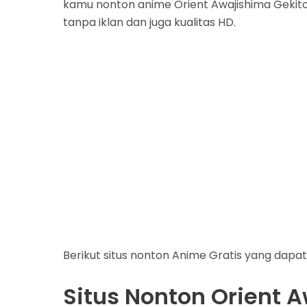
kamu nonton anime Orient Awajishima Gekitou h
tanpa iklan dan juga kualitas HD.
Berikut situs nonton Anime Gratis yang dapa
Situs Nonton Orient 