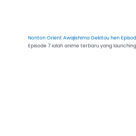
Nonton Orient Awajishima Gekitou hen Episo
Episode 7 ialah anime terbaru yang launchi