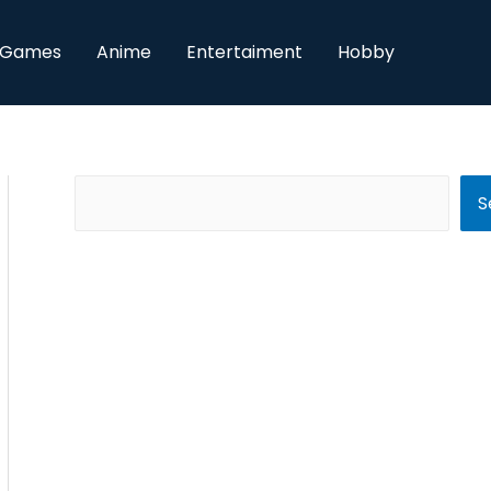
Games
Anime
Entertaiment
Hobby
S
S
e
a
r
c
h