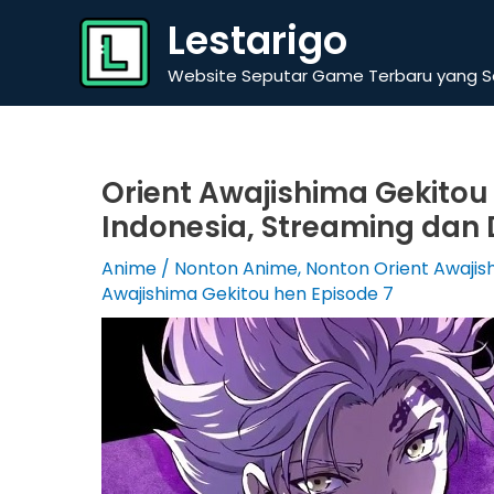
Skip
Lestarigo
to
content
Website Seputar Game Terbaru yang Se
Orient Awajishima Gekitou 
Indonesia, Streaming dan 
Anime
/
Nonton Anime
,
Nonton Orient Awajis
Awajishima Gekitou hen Episode 7