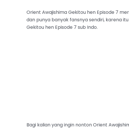
Orient Awajishima Gekitou hen Episode 7 me
dan punya banyak fansnya sendiri, karena it
Gekitou hen Episode 7 sub Indo.
Bagi kalian yang ingin nonton Orient Awajish