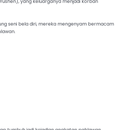
n Yushen), yang keluarganya menjadi korban
ng seni bela diri, mereka mengenyam bermacam
hlawan.
ahap tumbuh jadi kejadian angkatan pahlawan.