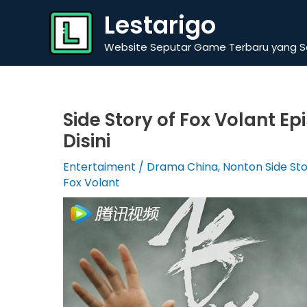
Skip
Lestarigo
to
content
Website Seputar Game Terbaru yang Se
Side Story of Fox Volant E
Disini
Entertaiment
/
Drama China
,
Nonton Side Sto
Fox Volant