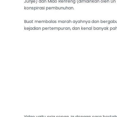
Junjie) dan Miao Renfeng (dimainkan oleh Li
konspirasi pembunuhan.
Buat membalas marah ayahnya dan bergabu
kejadian pertempuran, dan kenal banyak pa
Yidao yaitu pria sopan, ia dengan cara bert