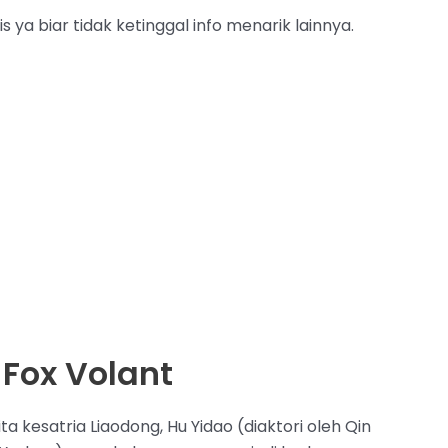
a biar tidak ketinggal info menarik lainnya.
 Fox Volant
a kesatria Liaodong, Hu Yidao (diaktori oleh Qin