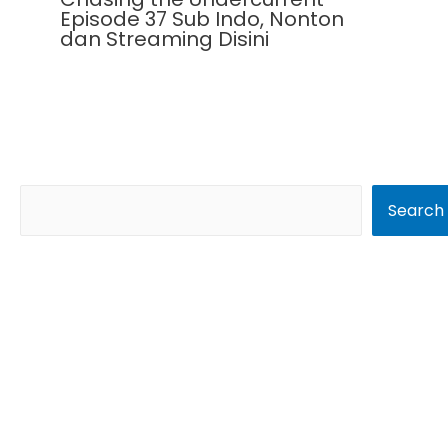
Episode 37 Sub Indo, Nonton
dan Streaming Disini
S
Search
e
a
r
c
h