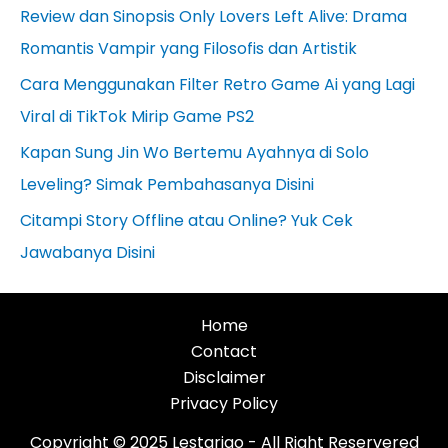
Review dan Sinopsis Only Lovers Left Alive: Drama
Romantis Vampir yang Filosofis dan Artistik
Cara Menggunakan Filter Retro Game Ai yang Lagi
Viral di TikTok Mirip Game PS2
Kapan Sung Jin Wo Bertemu Ayahnya di Solo
Leveling? Simak Pembahasanya Disini
Citampi Story Offline atau Online? Yuk Cek
Jawabanya Disini
Home
Contact
Disclaimer
Privacy Policy
Copyright © 2025 Lestarigo - All Right Reservered