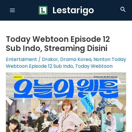
Skip
Lestarigo
Sea
to
Main
content
Menu
Today Webtoon Episode 12
Sub Indo, Streaming Disini
Entertaiment
/
Drakor
,
Drama Korea
,
Nonton Today
Webtoon Episode 12 Sub Indo
,
Today Webtoon