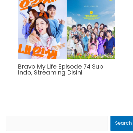
Bravo My Life Episode 74 Sub
Indo, Streaming Disini
S
Search
e