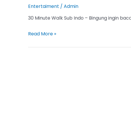
Entertaiment
/
Admin
30 Minute Walk Sub Indo – Bingung ingin ba
30
Read More »
Minute
Walk
Sub
Indo
Full
Chapter,
Baca
Episode
Terbaru
Disini