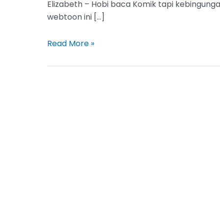
Elizabeth – Hobi baca Komik tapi kebingung
webtoon ini […]
Elizabeth
Read More »
Sub
Indo
Full
Chapter,
Baca
Chapter
Terbaru
Disini