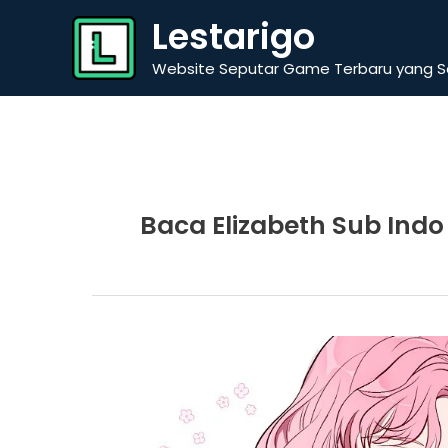
Skip
Lestarigo
to
content
Website Seputar Game Terbaru yang Se
Baca Elizabeth Sub Indo