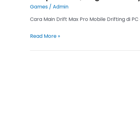
Games
/
Admin
Cara Main Drift Max Pro Mobile Drifting di P
Cara
Read More »
Main
Drift
Max
Pro
Mobile
Drifting
di
PC
dan
Laptop
Tanpa
Ribet,