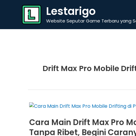
Skip
Lestarigo
to
content
Website Seputar Game Terbaru yang Se
Drift Max Pro Mobile Drif
Cara Main Drift Max Pro Mo
Tanpa Ribet, Begini Caran