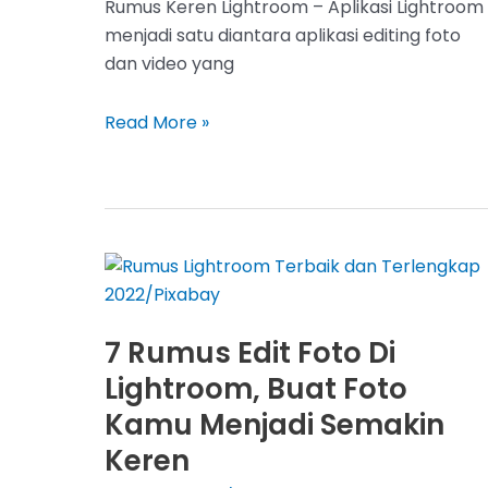
Rumus Keren Lightroom – Aplikasi Lightroom
menjadi satu diantara aplikasi editing foto
dan video yang
7
Read More »
Rumus
Keren
Lightroom,
Buat
Foto
Kalian
Jadi
7 Rumus Edit Foto Di
Semakin
Keren
Lightroom, Buat Foto
Kamu Menjadi Semakin
Keren