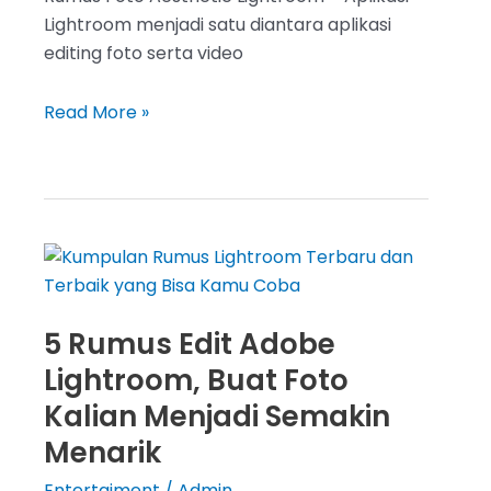
Lightroom menjadi satu diantara aplikasi
editing foto serta video
Rumus
Read More »
Foto
Aesthetic
Lightroom,
Buat
Foto
Kamu
Jadi
5 Rumus Edit Adobe
Lebih
Keren
Lightroom, Buat Foto
Kalian Menjadi Semakin
Menarik
Entertaiment
/
Admin