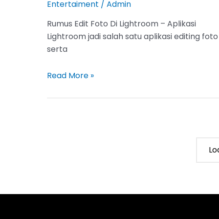
Entertaiment
/
Admin
Rumus Edit Foto Di Lightroom – Aplikasi
Lightroom jadi salah satu aplikasi editing foto
serta
7
Read More »
Rumus
Edit
Foto
Di
Lightroom,
Lo
Buat
Foto
Kamu
Menjadi
Semakin
Keren