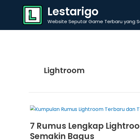
Skip
Lestarigo
to
content
Website Seputar Game Terbaru yang Se
Lightroom
7 Rumus Lengkap Lightroom
Semakin Bagus