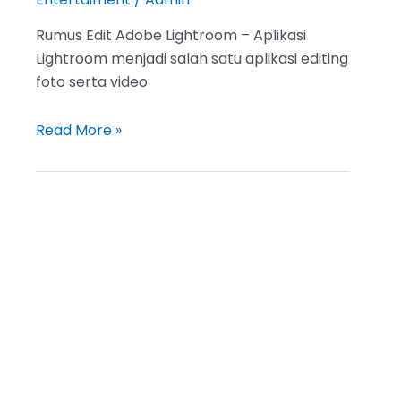
Rumus Edit Adobe Lightroom – Aplikasi
Lightroom menjadi salah satu aplikasi editing
foto serta video
5
Read More »
Rumus
Edit
Adobe
Lightroom,
Buat
Foto
Kalian
Menjadi
Semakin
Menarik