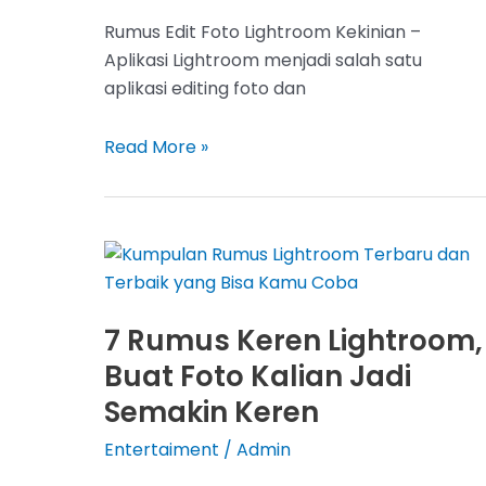
Rumus Edit Foto Lightroom Kekinian –
Aplikasi Lightroom menjadi salah satu
aplikasi editing foto dan
7
Read More »
Rumus
Edit
Foto
Lightroom
Kekinian,
Buat
7 Rumus Keren Lightroom,
Foto
Buat Foto Kalian Jadi
Kalian
Jadi
Semakin Keren
Semakin
Entertaiment
/
Admin
Keren