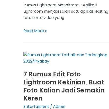
Rumus Lightroom Monokrom – Aplikasi
Lightroom menjadi salah satu aplikasi editing
foto serta video yang
Rumus
Read More »
Lightroom
Monokrom,
Buat
Foto
Kamu
Jadi
7 Rumus Edit Foto
Lebih
Lightroom Kekinian, Buat
Bagus
Foto Kalian Jadi Semakin
Keren
Entertaiment
/
Admin