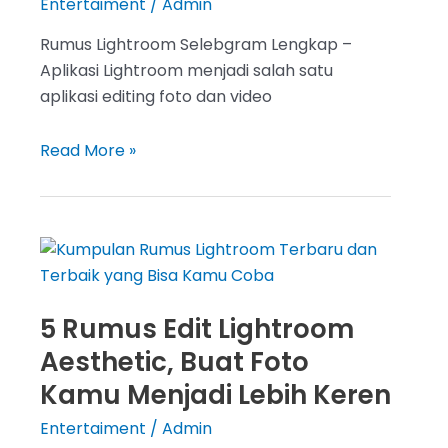
Entertaiment
/
Admin
Rumus Lightroom Selebgram Lengkap –
Aplikasi Lightroom menjadi salah satu
aplikasi editing foto dan video
Rumus
Read More »
Lightroom
Selebgram
Lengkap,
Buat
Foto
Kamu
5 Rumus Edit Lightroom
Menjadi
Aesthetic, Buat Foto
Semakin
Menarik
Kamu Menjadi Lebih Keren
Entertaiment
/
Admin