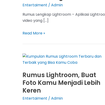
Entertaiment
/
Admin
Rumus Lengkap Lightroom – Aplikasi Lightroom
video yang […]
7
Read More »
Rumus
Lengkap
Lightroom,
Buat
Foto
Kalian
Rumus Lightroom, Buat
Jadi
Foto Kamu Menjadi Lebih
Semakin
Bagus
Keren
Entertaiment
/
Admin