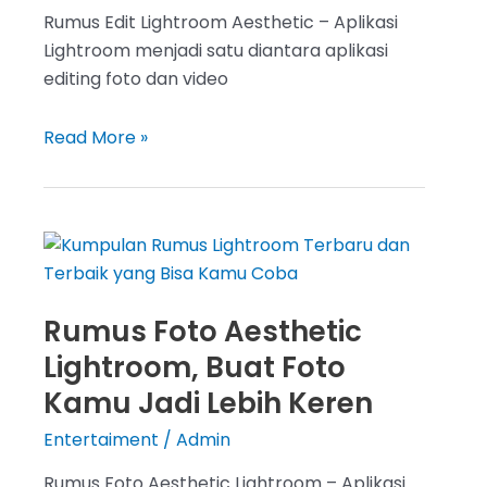
Rumus Edit Lightroom Aesthetic – Aplikasi
Lightroom menjadi satu diantara aplikasi
editing foto dan video
5
Read More »
Rumus
Edit
Lightroom
Aesthetic,
Buat
Foto
Rumus Foto Aesthetic
Kamu
Lightroom, Buat Foto
Menjadi
Lebih
Kamu Jadi Lebih Keren
Keren
Entertaiment
/
Admin
Rumus Foto Aesthetic Lightroom – Aplikasi