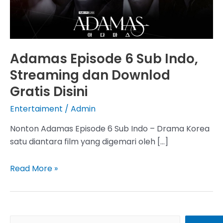
Adamas Episode 6 Sub Indo,
Streaming dan Downlod
Gratis Disini
Entertaiment
/
Admin
Nonton Adamas Episode 6 Sub Indo – Drama Korea
satu diantara film yang digemari oleh […]
Adamas
Read More »
Episode
6
Sub
Indo,
S