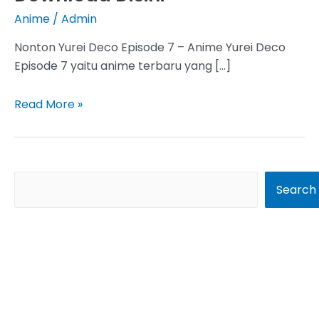
Anime
/
Admin
Nonton Yurei Deco Episode 7 – Anime Yurei Deco
Episode 7 yaitu anime terbaru yang […]
Yurei
Read More »
Deco
Episode
7
Subtitle
S
Search
Indonesia,
e
Streaming
a
dan
r
Download
Disini
c
h