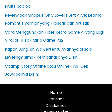
Fruits Roblox
Review dan Sinopsis Only Lovers Left Alive: Drama
Romantis Vampir yang Filosofis dan Artistik
Cara Menggunakan Filter Retro Game Ai yang Lagi
Viral di TikTok Mirip Game PS2
Kapan Sung Jin Wo Bertemu Ayahnya di Solo
Leveling? Simak Pembahasanya Disini
Citampi Story Offline atau Online? Yuk Cek
Jawabanya Disini
Home
Contact
Disclaimer