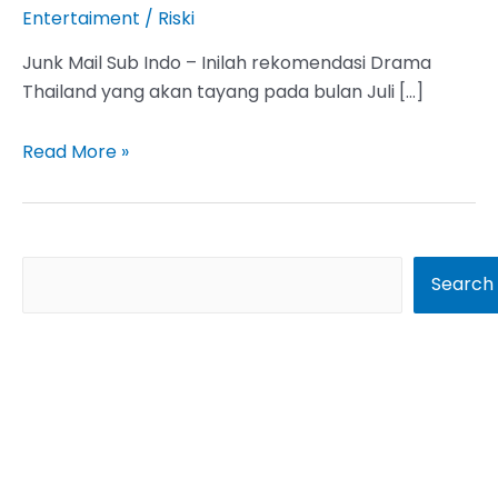
Entertaiment
/
Riski
Junk Mail Sub Indo – Inilah rekomendasi Drama
Thailand yang akan tayang pada bulan Juli […]
Junk
Read More »
Mail
Sub
Indo
Episode
S
Search
1-
e
20,
a
Nonton
r
Drama
Thailand
c
Disini
h