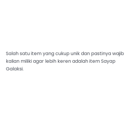
Salah satu item yang cukup unik dan pastinya wajib
kalian miliki agar lebih keren adalah item Sayap
Galaksi.