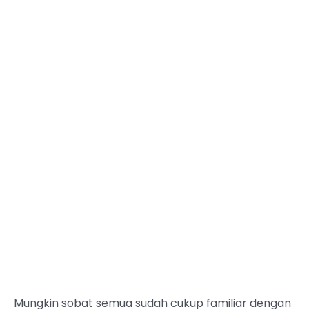
Mungkin sobat semua sudah cukup familiar dengan