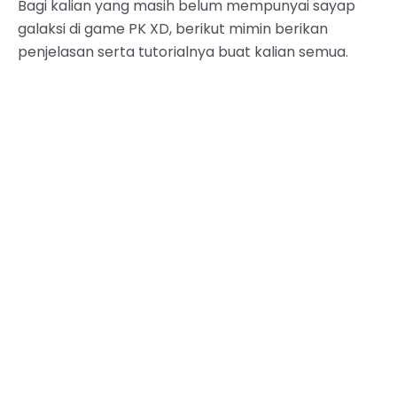
Bagi kalian yang masih belum mempunyai sayap
galaksi di game PK XD, berikut mimin berikan
penjelasan serta tutorialnya buat kalian semua.