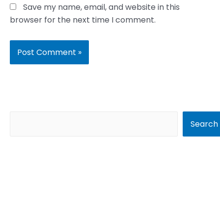
Save my name, email, and website in this
browser for the next time I comment.
S
Search
e
a
r
c
h