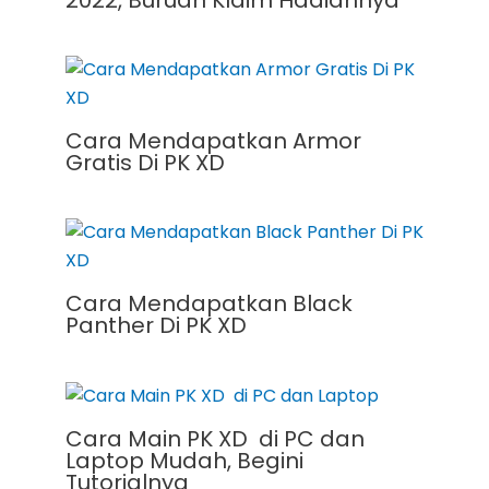
2022, Buruan Klaim Hadiahnya
Cara Mendapatkan Armor
Gratis Di PK XD
Cara Mendapatkan Black
Panther Di PK XD
Cara Main PK XD di PC dan
Laptop Mudah, Begini
Tutorialnya