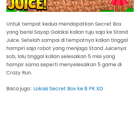
Untuk tempat kedua mendapatkan Secret Box
yang berisi Sayap Galaksi kalian tuju saja ke Stand
Juice. Setelah sampai di tempatnya kalian tinggal
hampiri saja robot yang menjaga Stand Juicenya
sob, lalu tinggal kalian selesaikan 5 misi yang
hampir sama seperti menyelesaikan 5 game di
Crazy Run.
Baca juga :
Lokasi Secret Box ke 8 PK XD