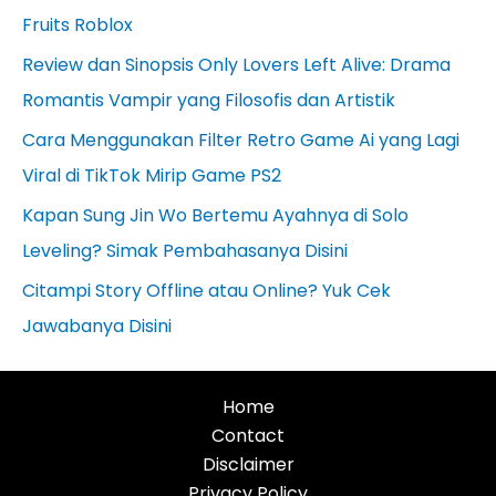
Fruits Roblox
Review dan Sinopsis Only Lovers Left Alive: Drama
Romantis Vampir yang Filosofis dan Artistik
Cara Menggunakan Filter Retro Game Ai yang Lagi
Viral di TikTok Mirip Game PS2
Kapan Sung Jin Wo Bertemu Ayahnya di Solo
Leveling? Simak Pembahasanya Disini
Citampi Story Offline atau Online? Yuk Cek
Jawabanya Disini
Home
Contact
Disclaimer
Privacy Policy