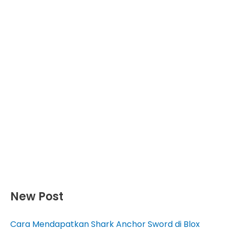
New Post
Cara Mendapatkan Shark Anchor Sword di Blox