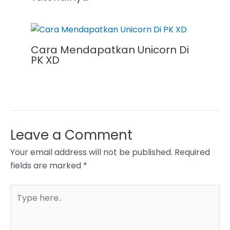
Cara Mendapatkan Unicorn Di
PK XD
Leave a Comment
Your email address will not be published.
Required
fields are marked
*
Type
here..