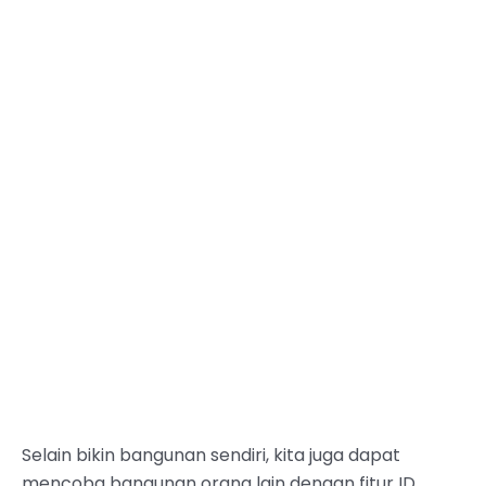
Selain bikin bangunan sendiri, kita juga dapat
mencoba bangunan orang lain dengan fitur ID