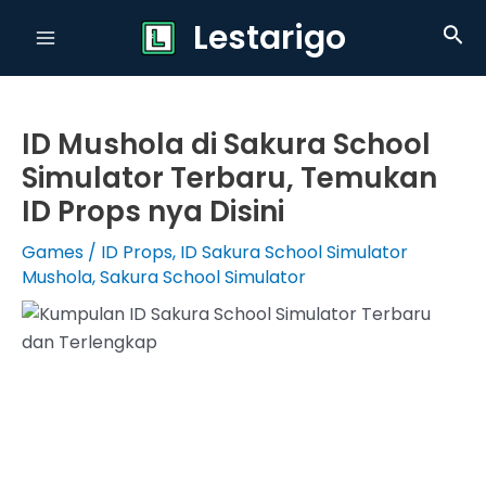
Skip
Lestarigo
Sea
to
Main
content
Menu
ID Mushola di Sakura School
Simulator Terbaru, Temukan
ID Props nya Disini
Games
/
ID Props
,
ID Sakura School Simulator
Mushola
,
Sakura School Simulator