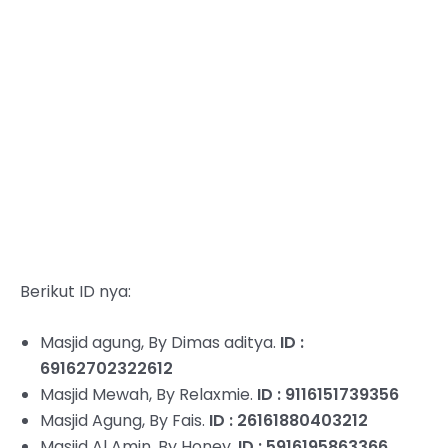
Berikut ID nya:
Masjid agung, By Dimas aditya.
ID :
69162702322612
Masjid Mewah, By Relaxmie.
ID : 9116151739356
Masjid Agung, By Fais.
ID : 26161880403212
Masjid Al Amin, By Honey.
ID : 5916195863366