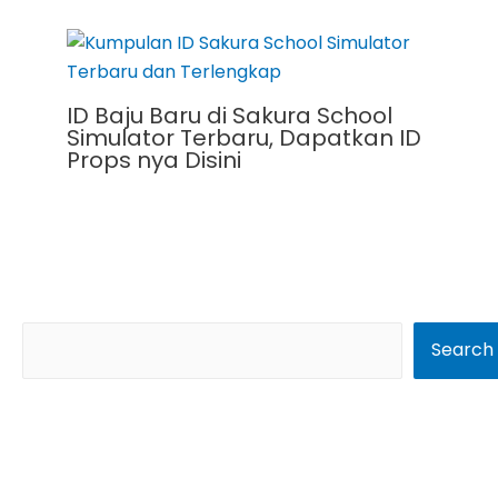
ID Baju Baru di Sakura School
Simulator Terbaru, Dapatkan ID
Props nya Disini
S
Search
e
a
r
c