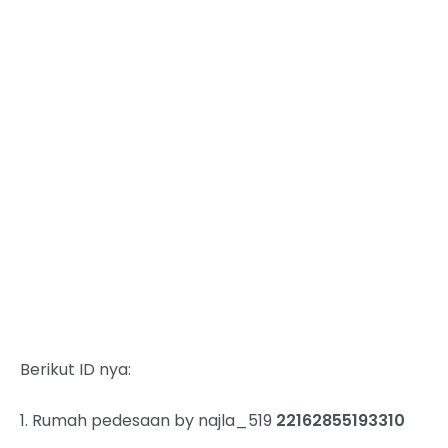
Berikut ID nya:
1. Rumah pedesaan by najla_519
22162855193310