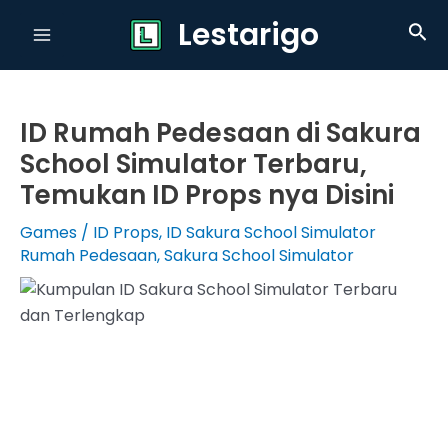
Skip
Lestarigo
Sea
to
Main
content
Menu
ID Rumah Pedesaan di Sakura
School Simulator Terbaru,
Temukan ID Props nya Disini
Games
/
ID Props
,
ID Sakura School Simulator
Rumah Pedesaan
,
Sakura School Simulator