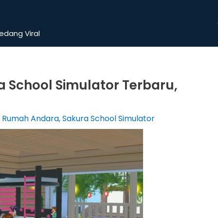
dang Viral
 School Simulator Terbaru,
or Rumah Andara
,
Sakura School Simulator