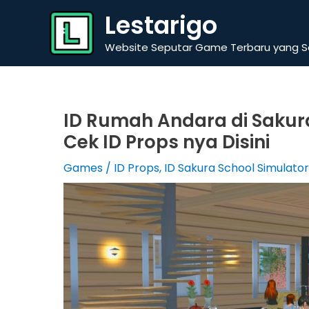
Skip
Lestarigo
to
content
Website Seputar Game Terbaru yang Se
ID Rumah Andara di Sakura
Cek ID Props nya Disini
Games
/
ID Props
,
ID Sakura School Simulat