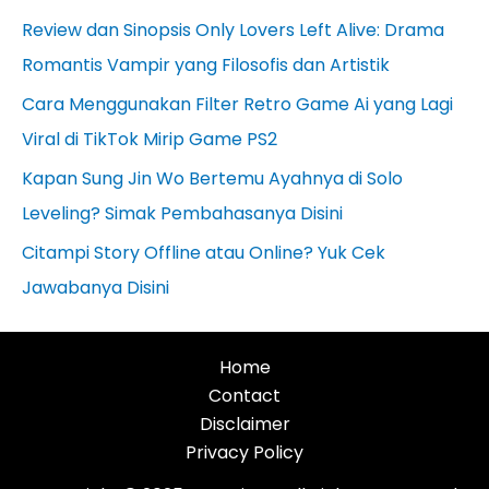
Review dan Sinopsis Only Lovers Left Alive: Drama
Romantis Vampir yang Filosofis dan Artistik
Cara Menggunakan Filter Retro Game Ai yang Lagi
Viral di TikTok Mirip Game PS2
Kapan Sung Jin Wo Bertemu Ayahnya di Solo
Leveling? Simak Pembahasanya Disini
Citampi Story Offline atau Online? Yuk Cek
Jawabanya Disini
Home
Contact
Disclaimer
Privacy Policy