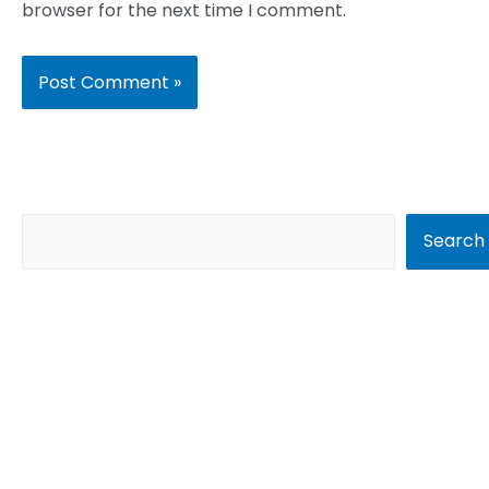
browser for the next time I comment.
S
Search
e
a
r
c
h