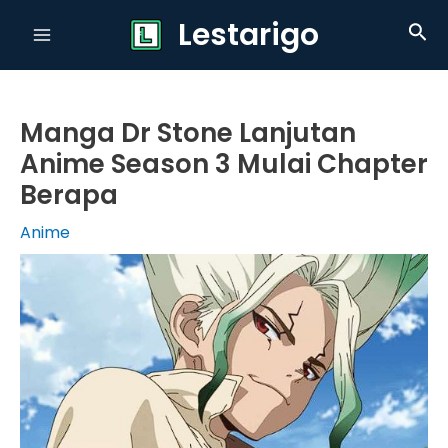
Skip
Lestarigo
Sea
to
Main
content
Menu
Manga Dr Stone Lanjutan
Anime Season 3 Mulai Chapter
Berapa
Anime