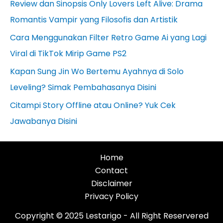
Review dan Sinopsis Only Lovers Left Alive: Drama
Romantis Vampir yang Filosofis dan Artistik
Cara Menggunakan Filter Retro Game Ai yang Lagi
Viral di TikTok Mirip Game PS2
Kapan Sung Jin Wo Bertemu Ayahnya di Solo
Leveling? Simak Pembahasanya Disini
Citampi Story Offline atau Online? Yuk Cek
Jawabanya Disini
Home
Contact
Disclaimer
Privacy Policy
Copyright © 2025 Lestarigo - All Right Reservered