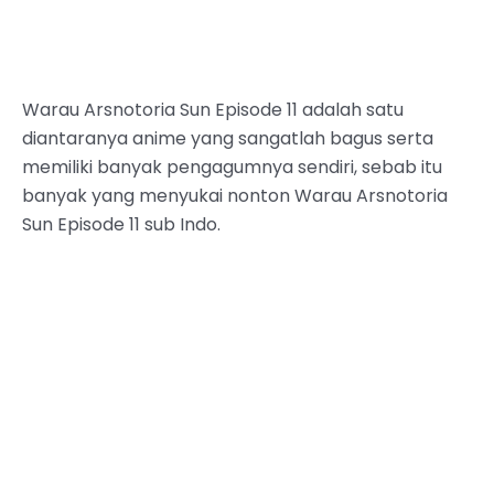
Warau Arsnotoria Sun Episode 11 adalah satu
diantaranya anime yang sangatlah bagus serta
memiliki banyak pengagumnya sendiri, sebab itu
banyak yang menyukai nonton Warau Arsnotoria
Sun Episode 11 sub Indo.