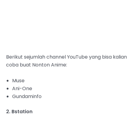
Berikut sejumlah channel YouTube yang bisa kalian
coba buat Nonton Anime:
Muse
Ani-One
Gundaminfo
2. Bstation