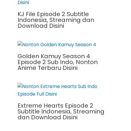
KJ File Episode 2 Subtitle
Indonesia, Streaming dan
Download Disini
Golden Kamuy Season 4
Episode 2 Sub Indo, Nonton
Anime Terbaru Disini
Extreme Hearts Episode 2
Subtitle Indonesia, Streaming
dan Download Disini