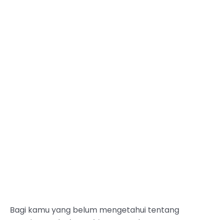
Bagi kamu yang belum mengetahui tentang