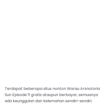
Terdapat beberapa situs nonton Warau Arsnotoria
Sun Episode 11 gratis ataupun berbayar, semuanya
ada keunggulan dan kelemahan sendiri-sendiri.