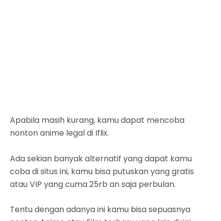
Apabila masih kurang, kamu dapat mencoba
nonton anime legal di Iflix.
Ada sekian banyak alternatif yang dapat kamu
coba di situs ini, kamu bisa putuskan yang gratis
atau VIP yang cuma 25rb an saja perbulan.
Tentu dengan adanya ini kamu bisa sepuasnya