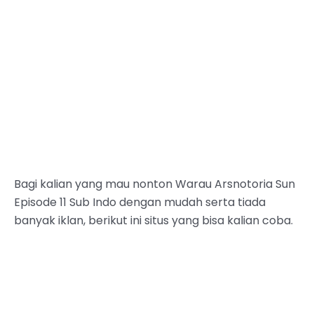
Bagi kalian yang mau nonton Warau Arsnotoria Sun
Episode 11 Sub Indo dengan mudah serta tiada
banyak iklan, berikut ini situs yang bisa kalian coba.