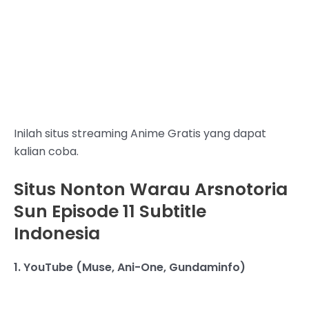
Inilah situs streaming Anime Gratis yang dapat
kalian coba.
Situs Nonton Warau Arsnotoria
Sun Episode 11 Subtitle
Indonesia
1. YouTube (Muse, Ani-One, Gundaminfo)