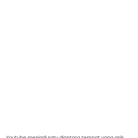
Youtube menjadi satu diantara tempat yang asik