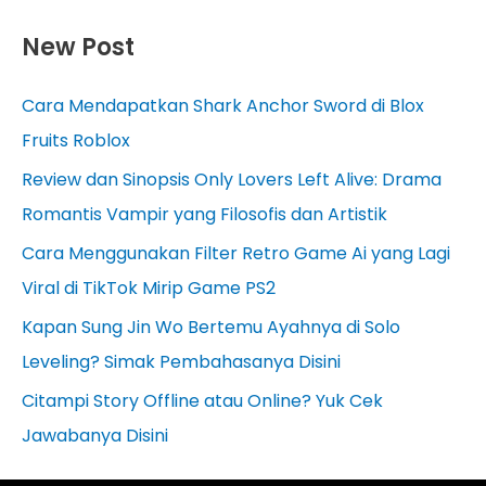
New Post
Cara Mendapatkan Shark Anchor Sword di Blox
Fruits Roblox
Review dan Sinopsis Only Lovers Left Alive: Drama
Romantis Vampir yang Filosofis dan Artistik
Cara Menggunakan Filter Retro Game Ai yang Lagi
Viral di TikTok Mirip Game PS2
Kapan Sung Jin Wo Bertemu Ayahnya di Solo
Leveling? Simak Pembahasanya Disini
Citampi Story Offline atau Online? Yuk Cek
Jawabanya Disini