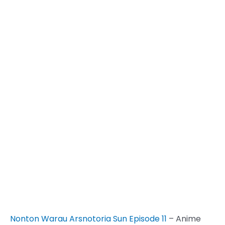
Nonton Warau Arsnotoria Sun Episode 11
– Anime