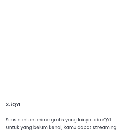
3. iQYI
Situs nonton anime gratis yang lainya ada iQYI.
Untuk yang belum kenal, kamu dapat streaming