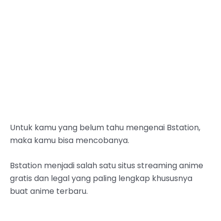
Untuk kamu yang belum tahu mengenai Bstation,
maka kamu bisa mencobanya.
Bstation menjadi salah satu situs streaming anime
gratis dan legal yang paling lengkap khususnya
buat anime terbaru.