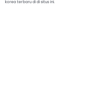
korea terbaru di di situs ini.