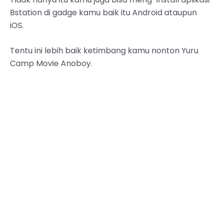
Bstation di gadge kamu baik itu Android ataupun
iOS.
Tentu ini lebih baik ketimbang kamu nonton Yuru
Camp Movie Anoboy.