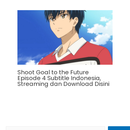
Shoot Goal to the Future
Episode 4 Subtitle Indonesia,
Streaming dan Download Disini