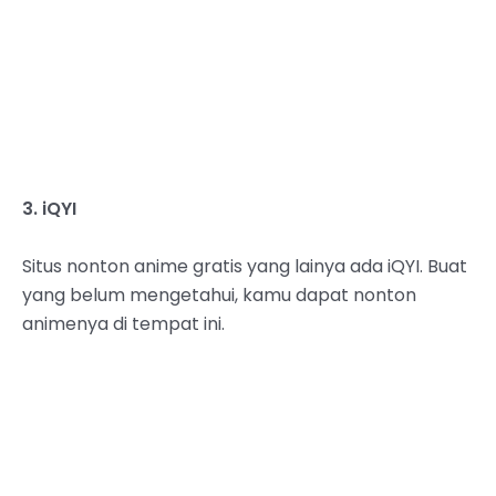
3. iQYI
Situs nonton anime gratis yang lainya ada iQYI. Buat
yang belum mengetahui, kamu dapat nonton
animenya di tempat ini.