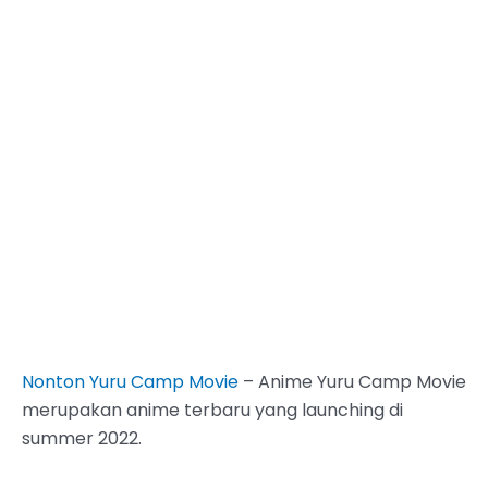
Nonton Yuru Camp Movie
– Anime Yuru Camp Movie
merupakan anime terbaru yang launching di
summer 2022.