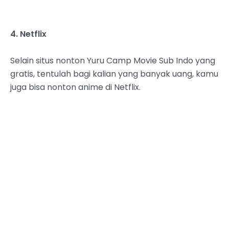
4. Netflix
Selain situs nonton Yuru Camp Movie Sub Indo yang
gratis, tentulah bagi kalian yang banyak uang, kamu
juga bisa nonton anime di Netflix.