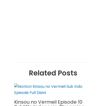
Related Posts
Kinsou no Vermeil Episode 10