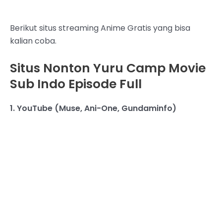
Berikut situs streaming Anime Gratis yang bisa
kalian coba.
Situs Nonton Yuru Camp Movie
Sub Indo Episode Full
1. YouTube (Muse, Ani-One, Gundaminfo)