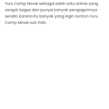
Yuru Camp Movie sebagai salah satu anime yang
sangat bagus dan punyai banyak pengagumnya
sendiri, karena itu banyak yang ingin nonton Yuru
Camp Movie sub Indo.