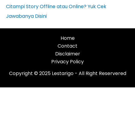
Citampi Story Offline atau Online? Yuk Cek
Jawabanya Disini
Home
Contact
Disclaimer
Privacy Policy
Copyright © 2025 Lestarigo - All Right Reservered