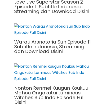
Love Live Superstar Season 2
Episode 11 Subtitle Indonesia,
Streaming dan Download Disini
Warau Arsnotoria Sun Episode 11
Subtitle Indonesia, Streaming
dan Download Disini
Nonton Renmei Kuugun Koukuu
Mahou Ongakutai Luminous
Witches Sub Indo Episode Full
Disini